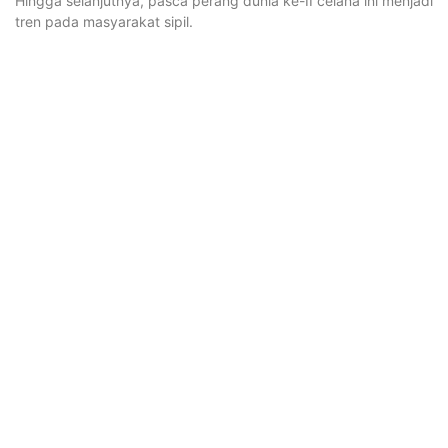
Hingga selanjutnya, pasca perang dunia ke-II celana ini menjadi
tren pada masyarakat sipil.