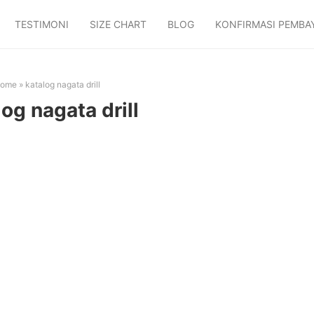
TESTIMONI
SIZE CHART
BLOG
KONFIRMASI PEMBA
ome
»
katalog nagata drill
log nagata drill