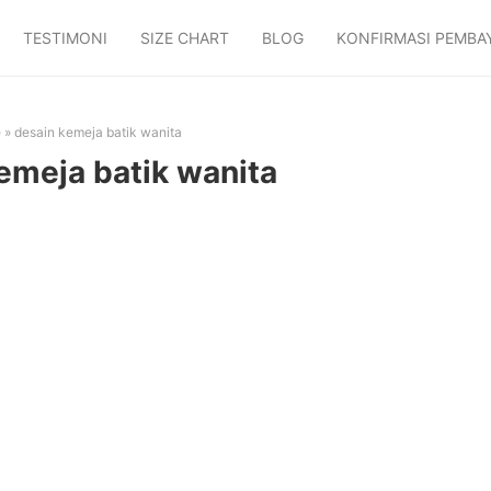
TESTIMONI
SIZE CHART
BLOG
KONFIRMASI PEMBA
e
»
desain kemeja batik wanita
emeja batik wanita