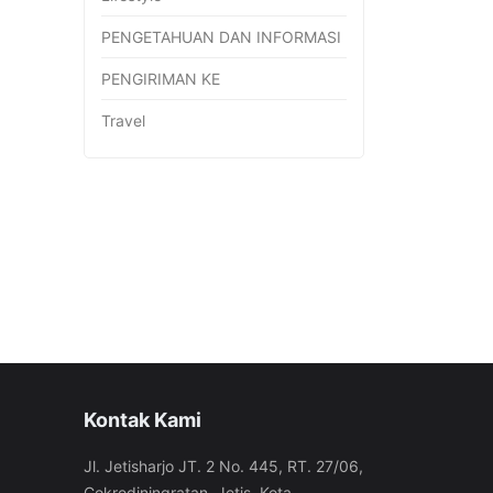
PENGETAHUAN DAN INFORMASI
PENGIRIMAN KE
Travel
Kontak Kami
Jl. Jetisharjo JT. 2 No. 445, RT. 27/06,
Cokrodiningratan, Jetis, Kota