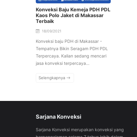
Konveksi Baju Kemeja PDH PDL
Kaos Polo Jaket di Makassar
Terbaik
18/09/2021
Konveksi baju PDH di Makassar -
Tempatnya Bikin Seragam PDH PDL
Terpercaya. Kalian sedang mencari
jasa konveksi terpercaya…
Selengkapnya
Sarjana Konveksi
Sarjana Konveksi merupakan konveksi yang
berpengalaman selama 7 tahun lebih dalam